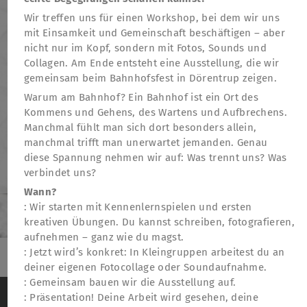
Wir treffen uns für einen Workshop, bei dem wir uns
mit Einsamkeit und Gemeinschaft beschäftigen – aber
nicht nur im Kopf, sondern mit Fotos, Sounds und
Collagen. Am Ende entsteht eine Ausstellung, die wir
gemeinsam beim Bahnhofsfest in Dörentrup zeigen.
Warum am Bahnhof? Ein Bahnhof ist ein Ort des
Kommens und Gehens, des Wartens und Aufbrechens.
Manchmal fühlt man sich dort besonders allein,
manchmal trifft man unerwartet jemanden. Genau
diese Spannung nehmen wir auf: Was trennt uns? Was
verbindet uns?
Wann?
: Wir starten mit Kennenlernspielen und ersten
kreativen Übungen. Du kannst schreiben, fotografieren,
aufnehmen – ganz wie du magst.
: Jetzt wird’s konkret: In Kleingruppen arbeitest du an
deiner eigenen Fotocollage oder Soundaufnahme.
TheatreFragile
: Gemeinsam bauen wir die Ausstellung auf.
Wir verwenden Cookies, um das Besucherverhalten
.
.
.
: Präsentation! Deine Arbeit wird gesehen, deine
Newsletter
Spenden
Förderung
Kontakt
auf der Website anonym zu messen
Weitere