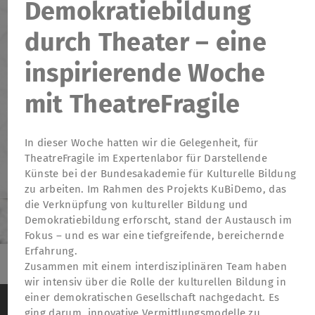
Demokratiebildung
durch Theater – eine
inspirierende Woche
mit TheatreFragile
In dieser Woche hatten wir die Gelegenheit, für
TheatreFragile im Expertenlabor für Darstellende
Künste bei der Bundesakademie für Kulturelle Bildung
zu arbeiten. Im Rahmen des Projekts KuBiDemo, das
die Verknüpfung von kultureller Bildung und
Demokratiebildung erforscht, stand der Austausch im
Fokus – und es war eine tiefgreifende, bereichernde
Erfahrung.
Zusammen mit einem interdisziplinären Team haben
wir intensiv über die Rolle der kulturellen Bildung in
TheatreFragile
Wir verwenden Cookies, um das Besucherverhalten
einer demokratischen Gesellschaft nachgedacht. Es
.
.
.
Newsletter
Spenden
Förderung
Kontakt
auf der Website anonym zu messen
Weitere
ging darum, innovative Vermittlungsmodelle zu