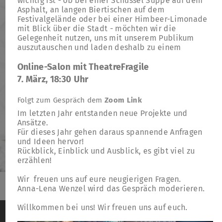
wichtig ist - ob bei einer Schüssel Suppe auf dem
Asphalt, an langen Biertischen auf dem
Festivalgelände oder bei einer Himbeer-Limonade
mit Blick über die Stadt - möchten wir die
Gelegenheit nutzen, uns mit unserem Publikum
auszutauschen und laden deshalb zu einem
Online-Salon mit TheatreFragile
7. März, 18:30 Uhr
Folgt zum Gespräch dem
Zoom Link
Im letzten Jahr entstanden neue Projekte und
Ansätze.
Für dieses Jahr gehen daraus spannende Anfragen
und Ideen hervor!
Rückblick, Einblick und Ausblick, es gibt viel zu
erzählen!
Wir freuen uns auf eure neugierigen Fragen.
Anna-Lena Wenzel wird das Gespräch moderieren.
TheatreFragile
Willkommen bei uns! Wir freuen uns auf euch.
Wir verwenden Cookies, um das Besucherverhalten
.
.
.
Newsletter
Spenden
Förderung
Kontakt
auf der Website anonym zu messen
Weitere