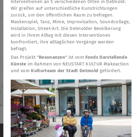
Interventionen an 5 verschiedenen Orten in Detmold.
Wir greifen auf unterschiedliche Kunstrichtungen
zurück, um den öffentlichen Raum zu befragen.
Maskenspiel, Tanz, Mime, Improvisation, Soundcollage,
Installation, Street-Art. Die Detmolder Bevölkerung
wird in ihrem Alltag mit diesen Interventionen
konfrontiert, ihre alltäglichen Vorgänge werden
befragt.
Das Projekt "
Resonanzen
" ist vom
Fonds Darstellende
Künste
im Rahmen von NEUSTART KULTUR #takeaction
und vom
Kulturteam der Stadt Detmold
gefördert.
TheatreFragile
Wir verwenden Cookies, um das Besucherverhalten
.
.
.
Newsletter
Spenden
Förderung
Kontakt
auf der Website anonym zu messen
Weitere