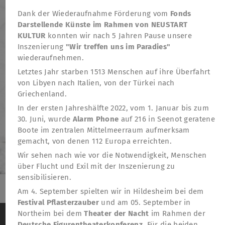
Dank der Wiederaufnahme Förderung vom
Fonds
Darstellende Künste im Rahmen von NEUSTART
KULTUR
konnten wir nach 5 Jahren Pause unsere
Inszenierung
"Wir treffen uns im Paradies"
wiederaufnehmen.
Letztes Jahr starben 1513 Menschen auf ihre Überfahrt
von Libyen nach Italien, von der Türkei nach
Griechenland.
In der ersten Jahreshälfte 2022, vom 1. Januar bis zum
30. Juni, wurde
Alarm Phone
auf 216 in Seenot geratene
Boote im zentralen Mittelmeerraum aufmerksam
gemacht, von denen 112 Europa erreichten.
Wir sehen nach wie vor die Notwendigkeit, Menschen
über Flucht und Exil mit der Inszenierung zu
sensibilisieren.
Am 4. September spielten wir in Hildesheim bei dem
Festival Pflasterzauber
und am 05. September in
TheatreFragile
Wir verwenden Cookies, um das Besucherverhalten
Northeim bei dem
Theater der Nacht
im Rahmen der
.
.
.
Newsletter
Spenden
Förderung
Kontakt
auf der Website anonym zu messen
Weitere
Deutsche Figurentheaterkonferenz
. Für die beiden