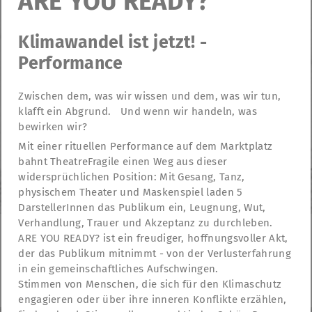
ARE YOU READY?
Klimawandel ist jetzt! -
Performance
Zwischen dem, was wir wissen und dem, was wir tun,
klafft ein Abgrund. Und wenn wir handeln, was
bewirken wir?
Mit einer rituellen Performance auf dem Marktplatz
bahnt TheatreFragile einen Weg aus dieser
widersprüchlichen Position: Mit Gesang, Tanz,
physischem Theater und Maskenspiel laden 5
DarstellerInnen das Publikum ein, Leugnung, Wut,
Verhandlung, Trauer und Akzeptanz zu durchleben.
ARE YOU READY? ist ein freudiger, hoffnungsvoller Akt,
der das Publikum mitnimmt - von der Verlusterfahrung
TheatreFragile
in ein gemeinschaftliches Aufschwingen.
.
.
.
Newsletter
Spenden
Förderung
Kontakt
Stimmen von Menschen, die sich für den Klimaschutz
.
Impressum
Datenschutzerklärung
engagieren oder über ihre inneren Konflikte erzählen,