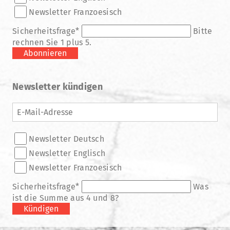
Newsletter Franzoesisch
Pflichtfeld
Sicherheitsfrage
*
Bitte
rechnen Sie 1 plus 5.
Abonnieren
Newsletter kündigen
E-
Mail-
Adresse
Verteiler
Newsletter Deutsch
Newsletter Englisch
Newsletter Franzoesisch
Pflichtfeld
Sicherheitsfrage
*
Was
ist die Summe aus 4 und 8?
Kündigen